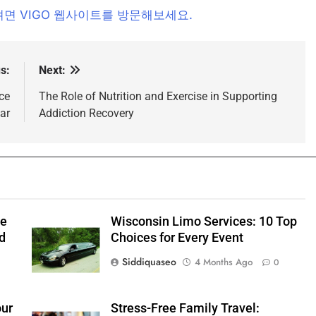
면 VIGO 웹사이트를 방문해보세요.
s:
Next:
ce
The Role of Nutrition and Exercise in Supporting
ar
Addiction Recovery
pe
Wisconsin Limo Services: 10 Top
d
Choices for Every Event
Siddiquaseo
4 Months Ago
0
our
Stress-Free Family Travel: