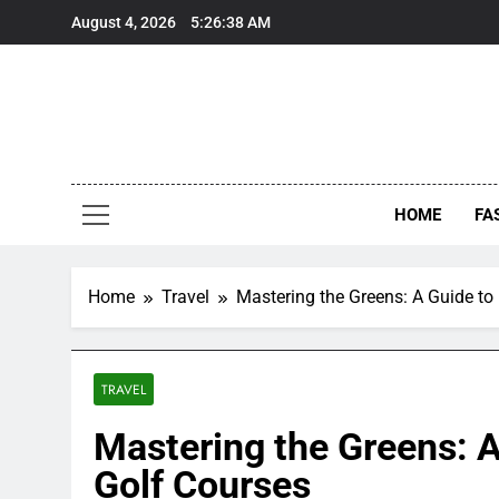
Skip
August 4, 2026
5:26:38 AM
to
content
HOME
FA
Home
Travel
Mastering the Greens: A Guide to
TRAVEL
Mastering the Greens: A
Golf Courses