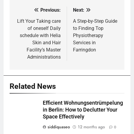
Previous:
Next:
Post
navigation
Lift Your Taking care
A Step-by-Step Guide
of oneself Daily
to Finding Top
schedule with Helia
Physiotherapy
Skin and Hair
Services in
Facility’s Master
Farringdon
Administrations
Related News
Efficient Wohnungsentrümpelung
in Berlin: How to Declutter Your
Space Effectively
siddiquaseo
12 months ago
0