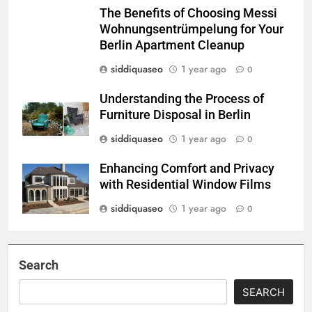
The Benefits of Choosing Messi
Wohnungsentrümpelung for Your
Berlin Apartment Cleanup
siddiquaseo
1 year ago
0
Understanding the Process of
Furniture Disposal in Berlin
siddiquaseo
1 year ago
0
Enhancing Comfort and Privacy
with Residential Window Films
siddiquaseo
1 year ago
0
Search
SEARCH